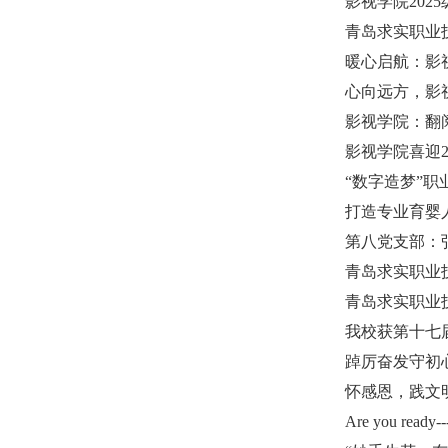
影视学院202
青岛求实职业
暖心启航：影
心向远方，影
影视学院：翻
影视学院喜迎2
“数字造梦”职
打造专业育婴
第八党支部：
青岛求实职业
青岛求实职业
我校获第十七
踔厉奋发守初
怀感恩，践文
Are you re