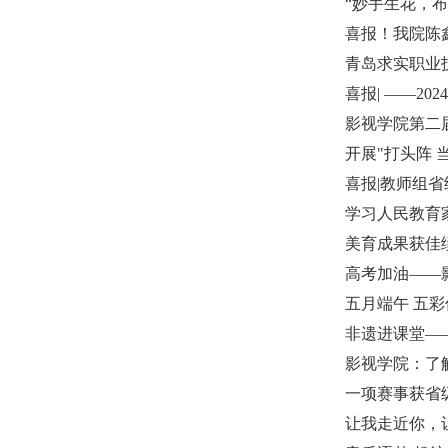
“妙手生花，布
喜报！我院陈
青岛求实职业
喜报| ——2
影视学院第二
开展"打头阵 
喜报|教师组
学习人民教育
美育成果获佳
高考加油——
五月端午 五
非遗进课堂—
影视学院：了
一项赛事获省
让我走近你，