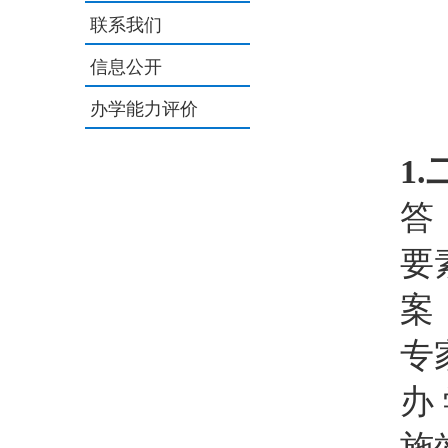
联系我们
信息公开
办学能力评价
1
.
答
要
案
专
办
施