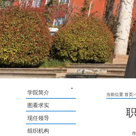
学院简介
当前位置:
首页
>
图看求实
现任领导
组织机构
作